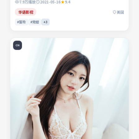
7.9万
播放
2021-05-16
9.4
命运。影片关注人与人之间微弱的信任与误会，镜头贴近生活
肌理。适合检索「冒险电影」「美国影片」「2021年上映」
华语影视
美国
等关键词的观众收藏。
#冒险
#完结
+
3
CN