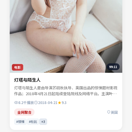
99:11
电影
灯塔与陌生人
灯塔与陌生人是由导演苏砚秋执导、英国出品的惊悚题材影视
作品；2018年4月21日起陆续登陆院线及网络平台。主演叶声
遥、顾西洲、易南乔等共同诠释一段充满转折的人物命运。色
8.2千
播放
2018-04-21
9.3
彩与配乐共同烘托年代氛围，细节经得起反复推敲。可在本站
免费高清在线观看完整剧情与主创访谈摘要。
全网聚合
英国
#惊悚
#杜比
+
3