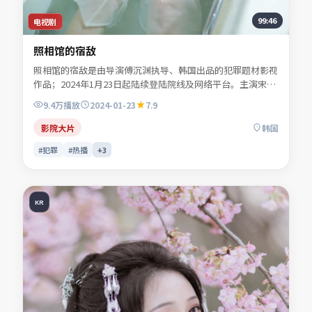
99:46
电视剧
照相馆的宿敌
照相馆的宿敌是由导演傅沉渊执导、韩国出品的犯罪题材影视
作品；2024年1月23日起陆续登陆院线及网络平台。主演宋慕
青、秦牧野、沈昭野、程见微等共同诠释一段充满转折的人物
9.4万
播放
2024-01-23
7.9
命运。影像风格克制，留白处反而是情绪最浓烈的部分。适合
检索「犯罪电影」「韩国影片」「2024年上映」等关键词的
影院大片
韩国
观众收藏。
#犯罪
#热播
+
3
KR