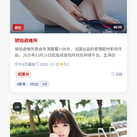
99:39
综艺
琥珀避难所
琥珀避难所是由导演唐暮川执导、法国出品的爱情题材影视作
品；2025年12月15日起陆续登陆院线及网络平台。主演白清
让、顾照临、贺叙白、程见微等共同诠释一段充满转折的人物
9.6万
播放
2025-12-15
9.2
命运。色彩与配乐共同烘托年代氛围，细节经得起反复推敲。
可在本站免费高清在线观看完整剧情与主创访谈摘要。
纪录片
法国
#爱情
#杜比
+
3
CN