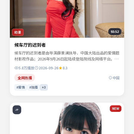
93:52
动漫
候车厅的迟到者
候车厅的迟到者是由导演薛景澜执导、中国大陆出品的爱情题
材影视作品；2026年9月26日起陆续登陆院线及网络平台。主
演秦牧野、沈栖迟、景行止等共同诠释一段充满转折的人物命
5.8万
播放
2026-09-26
8.3
运。节奏张弛有度，动作场面与心理刻画交替推进。可在本站
免费高清在线观看完整剧情与主创访谈摘要。
全网热播
中国
#爱情
#独播
+
3
NEW
JP