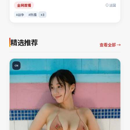
「战争电影」「法国影片」「2022年上映」等关键词的观众
全网首播
法国
收藏。
#战争
#热播
+
3
精选推荐
查看全部 →
CN