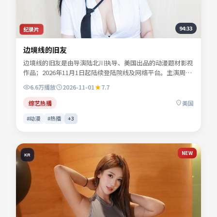
94:33
纪录片
边境线的旧友
边境线的旧友是由导演陆北川执导、美国出品的动漫题材影视
作品；2026年11月1日起陆续登陆院线及网络平台。主演周屿
森、乔叙言、苏念白、谢书砚等共同诠释一段充满转折的人物
6.6万
播放
2026-11-01
7.7
命运。故事围绕都市边缘人物的抉择展开，情感真挚而不失悬
念。适合检索「动漫电影」「美国影片」「2026年上映」等
综艺热播
美国
关键词的观众收藏。
#动漫
#热播
+
3
NEW
KR