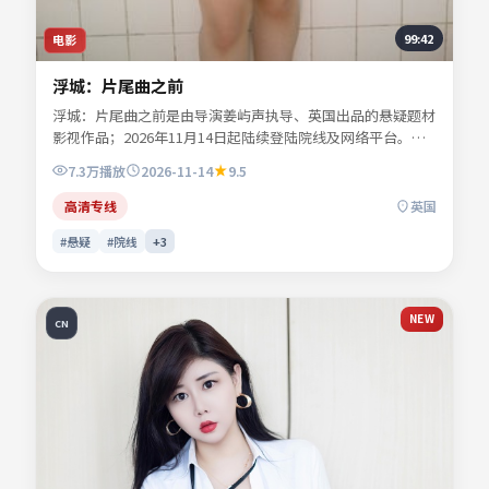
99:42
电影
浮城：片尾曲之前
浮城：片尾曲之前是由导演姜屿声执导、英国出品的悬疑题材
影视作品；2026年11月14日起陆续登陆院线及网络平台。主
演宁舒言、林听雪、沈昭野、夏时深等共同诠释一段充满转折
7.3万
播放
2026-11-14
9.5
的人物命运。地缘风貌被写得具体可信，地域气质成为叙事推
手。影片关键词包含悬疑、英国、院线同步与流媒体首播信
高清专线
英国
息，便于影迷检索与比对同类型佳作。
#悬疑
#院线
+
3
NEW
CN