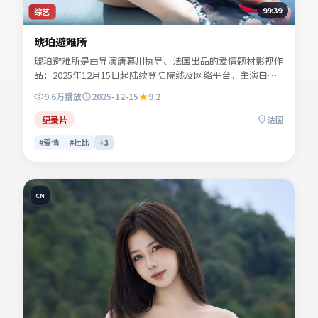
99:39
综艺
琥珀避难所
琥珀避难所是由导演唐暮川执导、法国出品的爱情题材影视作
品；2025年12月15日起陆续登陆院线及网络平台。主演白清
让、顾照临、贺叙白、程见微等共同诠释一段充满转折的人物
9.6万
播放
2025-12-15
9.2
命运。色彩与配乐共同烘托年代氛围，细节经得起反复推敲。
可在本站免费高清在线观看完整剧情与主创访谈摘要。
纪录片
法国
#爱情
#杜比
+
3
CN