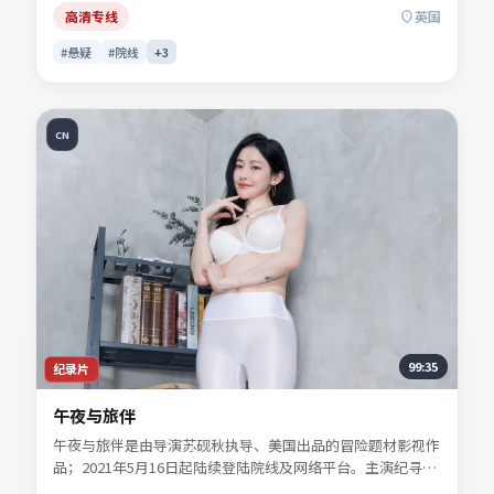
手。影片关键词包含悬疑、英国、院线同步与流媒体首播信
高清专线
英国
息，便于影迷检索与比对同类型佳作。
#悬疑
#院线
+
3
CN
99:35
纪录片
午夜与旅伴
午夜与旅伴是由导演苏砚秋执导、美国出品的冒险题材影视作
品；2021年5月16日起陆续登陆院线及网络平台。主演纪寻
舟、宋慕青、白清让、景行止等共同诠释一段充满转折的人物