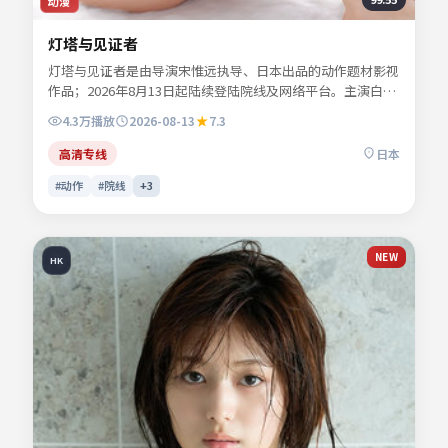
动漫
灯塔与见证者
灯塔与见证者是由导演宋惟远执导、日本出品的动作题材影视
作品；2026年8月13日起陆续登陆院线及网络平台。主演白清
让、苏念白、夏时深、林见川等共同诠释一段充满转折的人物
4.3万
播放
2026-08-13
7.3
命运。群戏调度稳妥，配角亦有完整的情感落点。影片关键词
包含动作、日本、院线同步与流媒体首播信息，便于影迷检索
高清专线
日本
与比对同类型佳作。
#动作
#院线
+
3
NEW
HK