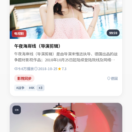
99:59
电视剧
午夜海岸线（导演剪辑）
午夜海岸线（导演剪辑）是由导演宋惟远执导、德国出品的战
争题材影视作品；2018年10月25日起陆续登陆院线及网络平
台。主演白清让、谢书砚、贺叙白、陆见微等共同诠释一段充
9.6万
播放
2018-10-25
7.3
满转折的人物命运。人物动机层层揭开，真相并非唯一答案。
适合检索「战争电影」「德国影片」「2018年上映」等关键
影院同步
德国
词的观众收藏。
#战争
#4K
+
3
CN