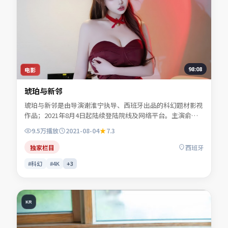
98:08
电影
琥珀与新邻
琥珀与新邻是由导演谢淮宁执导、西班牙出品的科幻题材影视
作品；2021年8月4日起陆续登陆院线及网络平台。主演俞听
岚、傅景澜、许南星、任远舟等共同诠释一段充满转折的人物
9.5万
播放
2021-08-04
7.3
命运。人物动机层层揭开，真相并非唯一答案。可在本站免费
高清在线观看完整剧情与主创访谈摘要。
独家栏目
西班牙
#科幻
#4K
+
3
KR