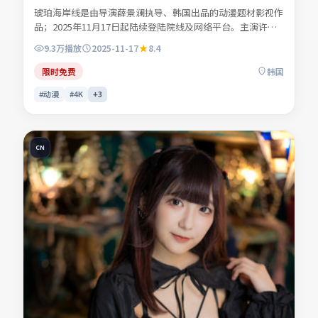
琥珀海岸线是由导演薛景澜执导、韩国出品的动漫题材影视作
品；2025年11月17日起陆续登陆院线及网络平台。主演许南
星、商时序、叶声遥、苏念白等共同诠释一段充满转折的人物
9.3万
播放
2025-11-17
8.4
命运。人物动机层层揭开，真相并非唯一答案。适合检索「动
漫电影」「韩国影片」「2025年上映」等关键词的观众收
限时免费
韩国
藏。
#动漫
#4K
+
3
CN