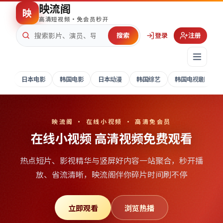
映流阁
映
高清短视频·免会员秒开
搜索
登录
注册
日本电影
韩国电影
日本动漫
韩国综艺
韩国电视剧
映流阁 · 在线小视频 · 高清免会员
在线小视频 高清视频免费观看
热点短片、影视精华与竖屏好内容一站聚合，秒开播
放、省流清晰，
映流阁
伴你碎片时间刷不停
立即观看
浏览热播