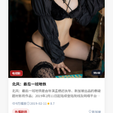
99:48
电视剧
北风：最后一班地铁
北风：最后一班地铁是由导演孟栖迟执导、新加坡出品的悬疑
题材影视作品；2019年2月11日起陆续登陆院线及网络平台。
主演任远舟、林见川、宁舒言等共同诠释一段充满转折的人物
9万
播放
2019-02-11
8.7
命运。类型元素服务于人物弧光，不靠堆砌桥段取胜。可在本
站免费高清在线观看完整剧情与主创访谈摘要。
热播剧场
新加坡