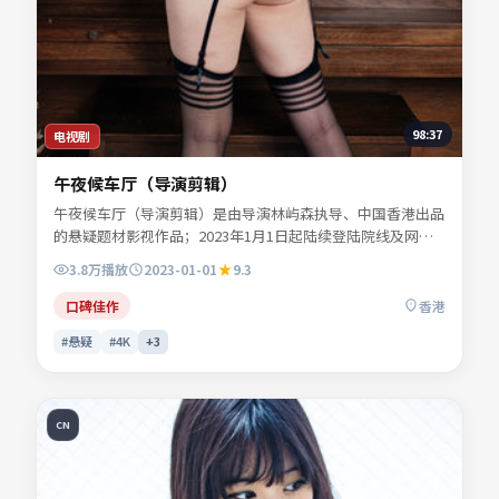
98:37
电视剧
午夜候车厅（导演剪辑）
午夜候车厅（导演剪辑）是由导演林屿森执导、中国香港出品
的悬疑题材影视作品；2023年1月1日起陆续登陆院线及网络
平台。主演易南乔、任远舟、景行止等共同诠释一段充满转折
3.8万
播放
2023-01-01
9.3
的人物命运。色彩与配乐共同烘托年代氛围，细节经得起反复
推敲。适合检索「悬疑电影」「中国香港影片」「2023年上
口碑佳作
香港
映」等关键词的观众收藏。
#悬疑
#4K
+
3
CN