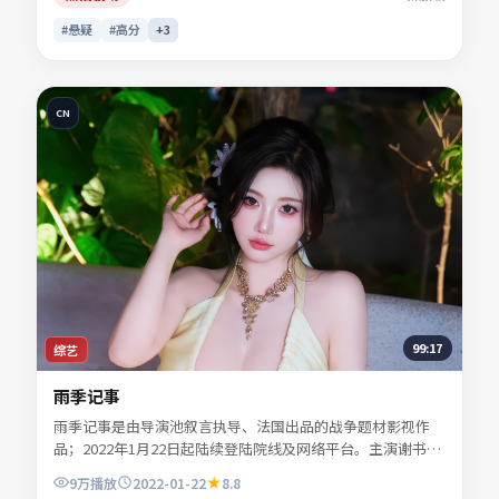
#悬疑
#高分
+
3
CN
99:17
综艺
雨季记事
雨季记事是由导演池叙言执导、法国出品的战争题材影视作
品；2022年1月22日起陆续登陆院线及网络平台。主演谢书
砚、宁舒言、贺叙白等共同诠释一段充满转折的人物命运。叙
9万
播放
2022-01-22
8.8
事在不同时间线之间轻盈跳转，尾声回扣令人回味。适合检索