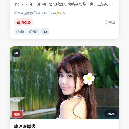
品；2023年11月24日起陆续登陆院线及网络平台。主演周屿
森、商时序、闻晚风、许南星等共同诠释一段充满转折的人物
9.4万
播放
2023-11-24
6.5
命运。地缘风貌被写得具体可信，地域气质成为叙事推手。适
合检索「惊悚电影」「韩国影片」「2023年上映」等关键词
高清观影
韩国
的观众收藏。
#惊悚
#连载中
+
3
KR
96:26
电影
琥珀海岸线