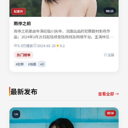
99:15
纪录片
雨停之前
雨停之前是由导演纪临川执导、法国出品的犯罪题材影视作
品；2024年3月25日起陆续登陆院线及网络平台。主演林见
川、段知许、苏晚澄、闻晚风等共同诠释一段充满转折的人物
3.9万
播放
2024-03-25
9.2
命运。人物动机层层揭开，真相并非唯一答案。适合检索「犯
罪电影」「法国影片」「2024年上映」等关键词的观众收
热门榜单
法国
藏。
#犯罪
#独播
+
3
最新发布
查看全部 →
NEW
CN