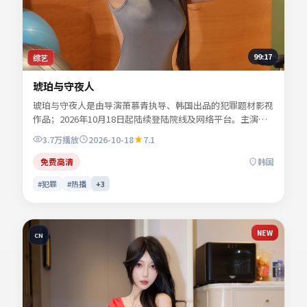
99:17
综艺
琥珀与守夜人
琥珀与守夜人是由导演萧慕青执导、韩国出品的犯罪题材影视
作品；2026年10月18日起陆续登陆院线及网络平台。主演谢
书砚、许临渊、陆见微、宋慕青等共同诠释一段充满转折的人
3.7万
播放
2026-10-18
7.1
物命运。故事围绕都市边缘人物的抉择展开，情感真挚而不失
悬念。适合检索「犯罪电影」「韩国影片」「2026年上映」
免费高清
韩国
等关键词的观众收藏。
#犯罪
#热播
+
3
NEW
CN